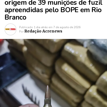
origem de 39 munições de fuzil
apreendidas pelo BOPE em Rio
Branco
Publicado
1 dia atrás
em
7 de agosto de 2026
Redação Acrenews
Por