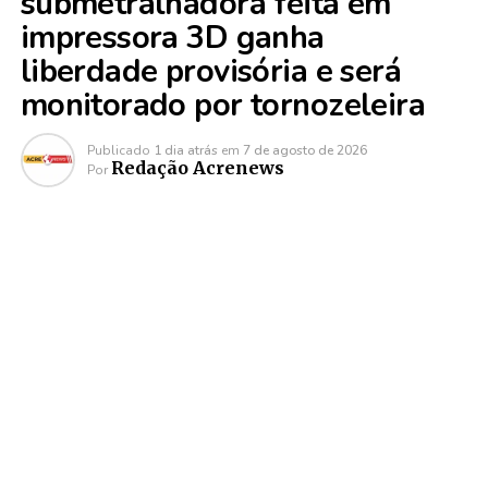
submetralhadora feita em
impressora 3D ganha
liberdade provisória e será
monitorado por tornozeleira
Publicado
1 dia atrás
em
7 de agosto de 2026
Redação Acrenews
Por