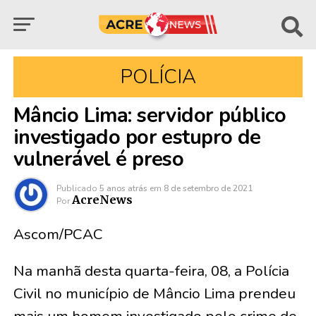
POLÍCIA
Mâncio Lima: servidor público
investigado por estupro de
vulnerável é preso
Publicado
5 anos atrás
em
8 de setembro de 2021
AcreNews
Por
Ascom/PCAC
Na manhã desta quarta-feira, 08, a Polícia
Civil no município de Mâncio Lima prendeu