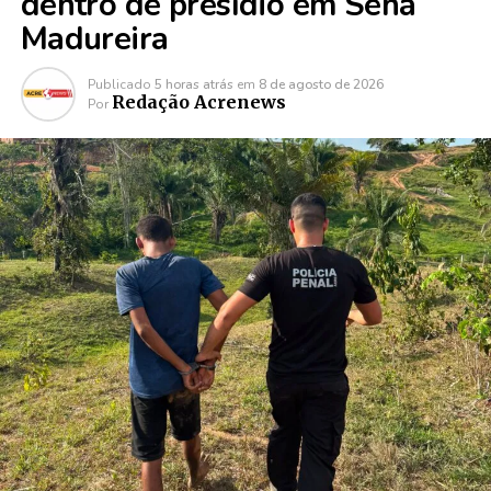
dentro de presídio em Sena
Madureira
Publicado
5 horas atrás
em
8 de agosto de 2026
Redação Acrenews
Por