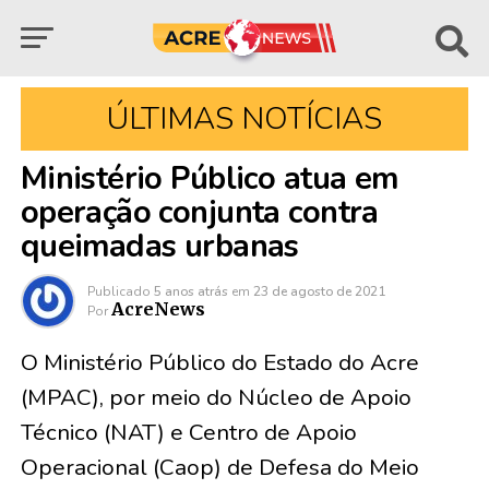
ÚLTIMAS NOTÍCIAS
Ministério Público atua em
operação conjunta contra
queimadas urbanas
Publicado
5 anos atrás
em
23 de agosto de 2021
AcreNews
Por
O Ministério Público do Estado do Acre
(MPAC), por meio do Núcleo de Apoio
Técnico (NAT) e Centro de Apoio
Operacional (Caop) de Defesa do Meio