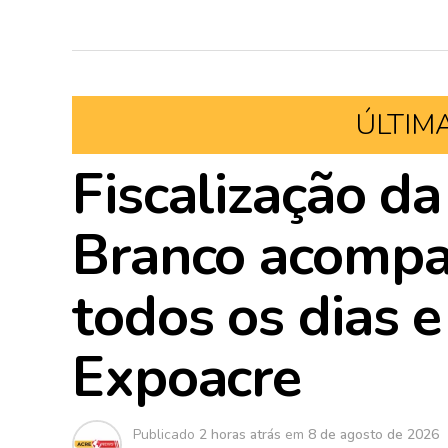
ÚLTIM
Fiscalização da
Branco acompa
todos os dias 
Expoacre
Publicado
2 horas atrás
em
8 de agosto de 2026