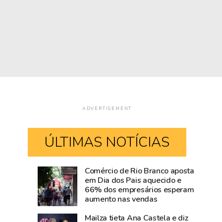
ADVERTISEMENT
ÚLTIMAS NOTÍCIAS
Comércio de Rio Branco aposta
Jornalista
Rio
em Dia dos Pais aquecido e
66% dos empresários esperam
Gina
Branco
aumento nas vendas
Menezes,
Street
dona
Music
Mailza tieta Ana Castela e diz