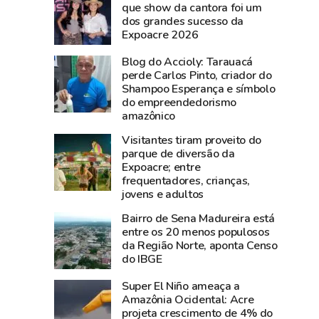
do
é
que show da cantora foi um
dos grandes sucesso da
Folha
lançado
Expoacre 2026
do
na
Acre,
Expoacre
Blog do Accioly: Tarauacá
oferece
com
perde Carlos Pinto, criador do
Shampoo Esperança e símbolo
jantar
proposta
do empreendedorismo
a
de
amazônico
consórcio
valorizar
Visitantes tiram proveito do
de
músicos
parque de diversão da
imprensa
locais
Expoacre; entre
AcreNews,
e
frequentadores, crianças,
Alto
ocupar
jovens e adultos
Acre
espaços
Bairro de Sena Madureira está
e
públicos
entre os 20 menos populosos
Voz
da Região Norte, aponta Censo
do IBGE
do
Norte
Super El Niño ameaça a
Amazônia Ocidental: Acre
projeta crescimento de 4% do