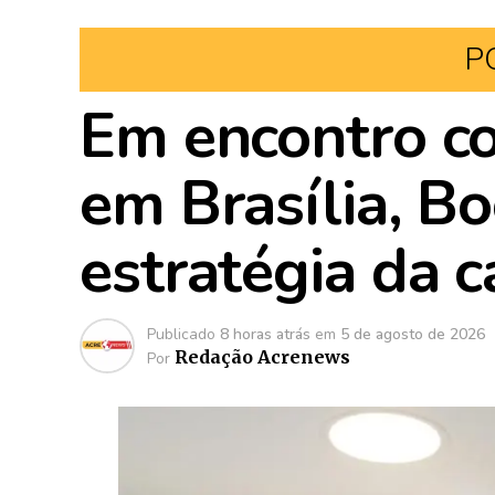
P
Em encontro c
em Brasília, B
estratégia da 
Publicado
8 horas atrás
em
5 de agosto de 2026
Redação Acrenews
Por