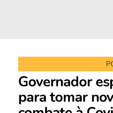
P
Governador esp
para tomar nov
combate à Cov