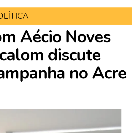
OLÍTICA
om Aécio Noves
ocalom discute
campanha no Acre