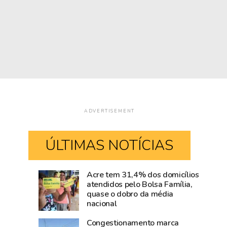
ADVERTISEMENT
ÚLTIMAS NOTÍCIAS
Acre tem 31,4% dos domicílios
Rio
Amazônia
atendidos pelo Bolsa Família,
quase o dobro da média
Branco
cresce
nacional
movimenta
acima
R$
da
Congestionamento marca