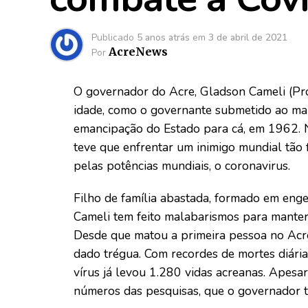
Publicado
5 anos atrás
em
3 de abril de 2021
AcreNews
Por
O governador do Acre, Gladson Cameli (Prog
idade, como o governante submetido ao mai
emancipação do Estado para cá, em 1962. 
teve que enfrentar um inimigo mundial tão 
pelas potências mundiais, o coronavirus.
Filho de família abastada, formado em enge
Cameli tem feito malabarismos para manter
Desde que matou a primeira pessoa no Acr
dado trégua. Com recordes de mortes diári
vírus já levou 1.280 vidas acreanas. Apesa
números das pesquisas, que o governador te