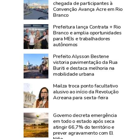
3,8
média
chegada de participantes à
Convenção Avança Acre em Rio
bilhões
nacional
Branco
e
e
lidera
Norte
Prefeitura lança Contrata + Rio
produção
registra
Branco e amplia oportunidades
para MEIs e trabalhadores
agropecuária
alta
autônomos
do
de
Acre
2,3%
Prefeito Alysson Bestene
na
vistoria pavimentação da Rua
Buriti e destaca melhoria na
atividade
mobilidade urbana
econômica
Mailza troca ponto facultativo
alusivo ao início da Revolução
Acreana para sexta-feira
Governo decreta emergência
em todo o estado após seca
atingir 66,7% do território e
prever agravamento com El