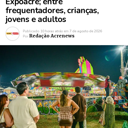
Expoacre; entre
frequentadores, crianças,
jovens e adultos
Publicado
10 horas atrás
em
7 de agosto de 2026
Redação Acrenews
Por