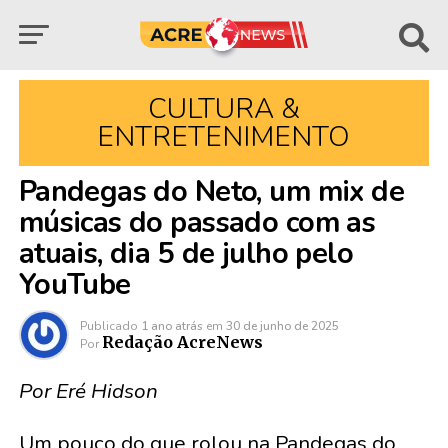
CULTURA &
ENTRETENIMENTO
Pandegas do Neto, um mix de
músicas do passado com as
atuais, dia 5 de julho pelo
YouTube
Publicado
1 ano atrás
em
30 de junho de 2025
Redação AcreNews
Por
Por Eré Hidson
Um pouco do que rolou na Pandegas do