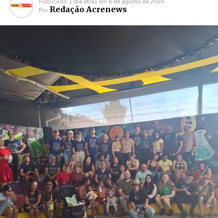
Publicado
1 dia atrás
em
6 de agosto de 2026
Redação Acrenews
Por