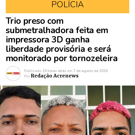
POLÍCIA
Trio preso com
submetralhadora feita em
impressora 3D ganha
liberdade provisória e será
monitorado por tornozeleira
Publicado
10 horas atrás
em
7 de agosto de 2026
Redação Acrenews
Por