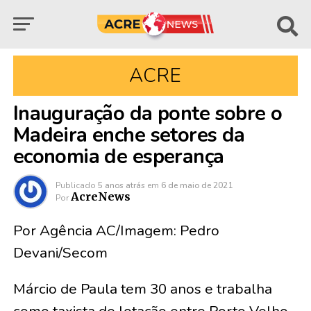
ACRE
Inauguração da ponte sobre o
Madeira enche setores da
economia de esperança
Publicado
5 anos atrás
em
6 de maio de 2021
AcreNews
Por
Por Agência AC/Imagem: Pedro
Devani/Secom
Márcio de Paula tem 30 anos e trabalha