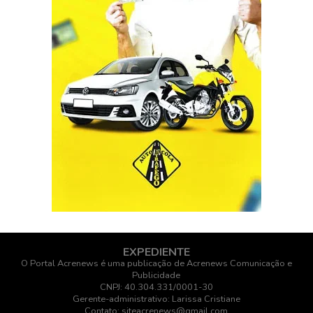
EXPEDIENTE
O Portal Acrenews é uma publicação de Acrenews Comunicação e
Publicidade
CNPJ: 40.304.331/0001-30
Gerente-administrativo: Larissa Cristiane
Contato: siteacrenews@gmail.com