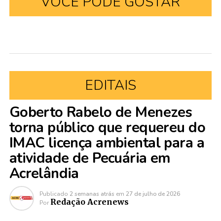
VOCÊ PODE GOSTAR
EDITAIS
Goberto Rabelo de Menezes
torna público que requereu do
IMAC licença ambiental para a
atividade de Pecuária em
Acrelândia
Publicado
2 semanas atrás
em
27 de julho de 2026
Redação Acrenews
Por