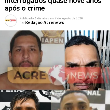
interrogados quase nove anos
após o crime
Publicado
1 dia atrás
em
7 de agosto de 2026
Redação Acrenews
Por