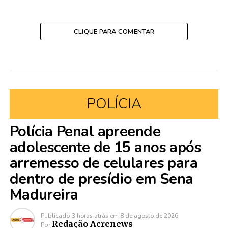
CLIQUE PARA COMENTAR
POLÍCIA
Polícia Penal apreende
adolescente de 15 anos após
arremesso de celulares para
dentro de presídio em Sena
Madureira
Publicado
3 horas atrás
em
8 de agosto de 2026
Redação Acrenews
Por