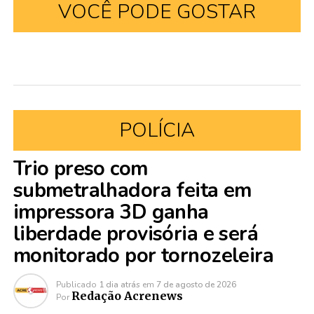
VOCÊ PODE GOSTAR
POLÍCIA
Trio preso com
submetralhadora feita em
impressora 3D ganha
liberdade provisória e será
monitorado por tornozeleira
Publicado
1 dia atrás
em
7 de agosto de 2026
Redação Acrenews
Por