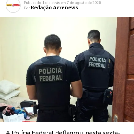
Publicado
1 dia atrás
em
7 de agosto de 2026
Redação Acrenews
Por
A Polícia Federal deflagrou, nesta sexta-