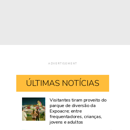
ADVERTISEMENT
ÚLTIMAS NOTÍCIAS
Visitantes tiram proveito do
Mailza
Blog
parque de diversão da
Expoacre; entre
tieta
do
frequentadores, crianças,
Ana
Accioly:
jovens e adultos
Castela
Tarauacá