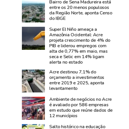
Bairro de Sena Madureira está
e
perde
entre os 20 menos populosos
diz
Carlos
da Região Norte, aponta Censo
que
Pinto,
do IBGE
show
criador
Super El Niño ameaça a
da
do
Amazônia Ocidental: Acre
cantora
Shampoo
projeta crescimento de 4% do
foi
Esperança
PIB e liderou empregos com
um
e
alta de 0,77% em maio, mas
seca e Selic em 14% ligam
dos
símbolo
alerta no estado
grandes
do
sucesso
empreendedorismo
Acre destinou 7,1% do
orçamento a investimentos
da
amazônico
entre 2019 e 2025, aponta
Expoacre
levantamento
2026
Ambiente de negócios no Acre
é avaliado por 586 empresas
em estudo que reúne dados de
12 municípios
Salto histórico na educação