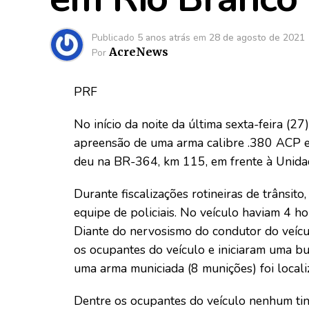
Publicado
5 anos atrás
em
28 de agosto de 2021
AcreNews
Por
PRF
No início da noite da última sexta-feira (27
apreensão de uma arma calibre .380 ACP e
deu na BR-364, km 115, em frente à Unid
Durante fiscalizações rotineiras de trânsit
equipe de policiais. No veículo haviam 4 
Diante do nervosismo do condutor do veícul
os ocupantes do veículo e iniciaram uma bus
uma arma municiada (8 munições) foi local
Dentre os ocupantes do veículo nenhum ti