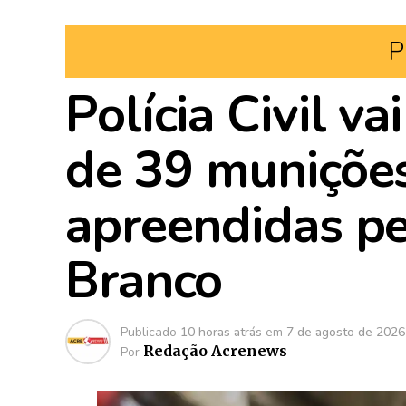
P
Polícia Civil va
de 39 munições
apreendidas p
Branco
Publicado
10 horas atrás
em
7 de agosto de 2026
Redação Acrenews
Por