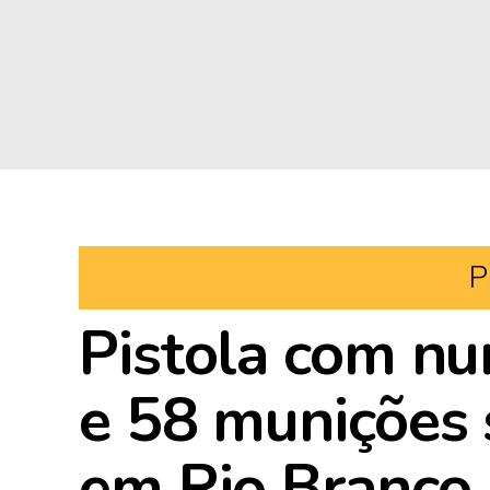
P
Pistola com n
e 58 munições 
em Rio Branco