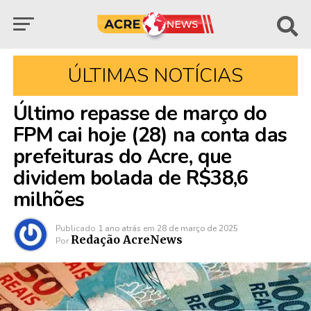
ÚLTIMAS NOTÍCIAS
Último repasse de março do
FPM cai hoje (28) na conta das
prefeituras do Acre, que
dividem bolada de R$38,6
milhões
Publicado
1 ano atrás
em
28 de março de 2025
Redação AcreNews
Por