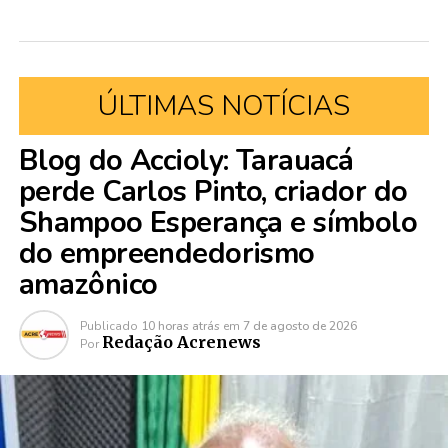
ÚLTIMAS NOTÍCIAS
Blog do Accioly: Tarauacá
perde Carlos Pinto, criador do
Shampoo Esperança e símbolo
do empreendedorismo
amazônico
Publicado
10 horas atrás
em
7 de agosto de 2026
Redação Acrenews
Por