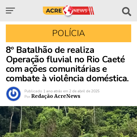
POLÍCIA
8º Batalhão de realiza
Operação fluvial no Rio Caeté
com ações comunitárias e
combate à violência doméstica.
Publicado
1 ano atrás
em
2 de abril de 2025
Redação AcreNews
Por