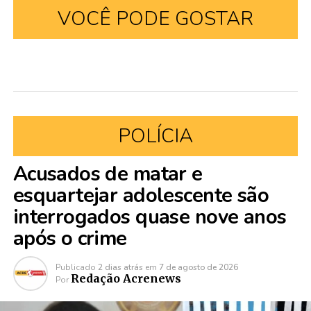
VOCÊ PODE GOSTAR
POLÍCIA
Acusados de matar e
esquartejar adolescente são
interrogados quase nove anos
após o crime
Publicado
2 dias atrás
em
7 de agosto de 2026
Redação Acrenews
Por