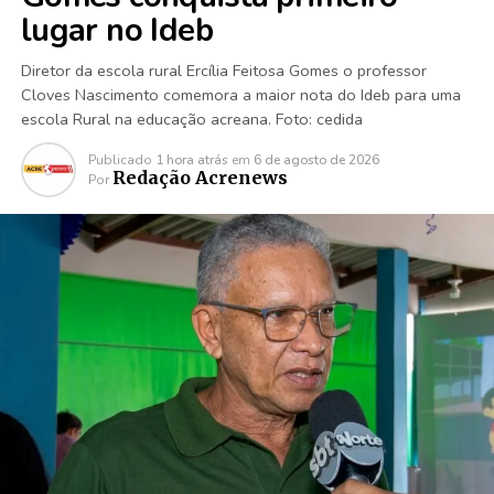
lugar no Ideb
Diretor da escola rural Ercília Feitosa Gomes o professor
Cloves Nascimento comemora a maior nota do Ideb para uma
escola Rural na educação acreana. Foto: cedida
Publicado
1 hora atrás
em
6 de agosto de 2026
Redação Acrenews
Por