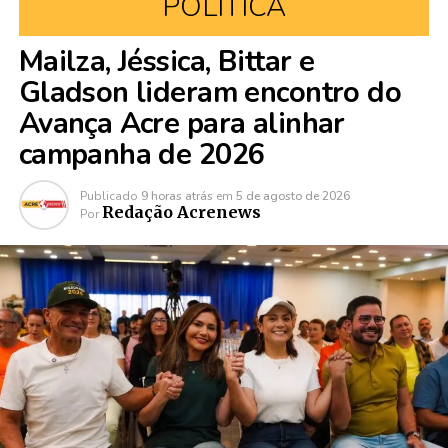
POLÍTICA
Mailza, Jéssica, Bittar e
Gladson lideram encontro do
Avança Acre para alinhar
campanha de 2026
Publicado
9 horas atrás
em
5 de agosto de 2026
Redação Acrenews
Por