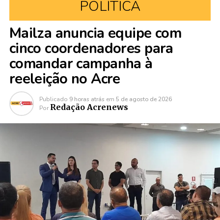
POLÍTICA
Mailza anuncia equipe com
cinco coordenadores para
comandar campanha à
reeleição no Acre
Publicado
9 horas atrás
em
5 de agosto de 2026
Redação Acrenews
Por