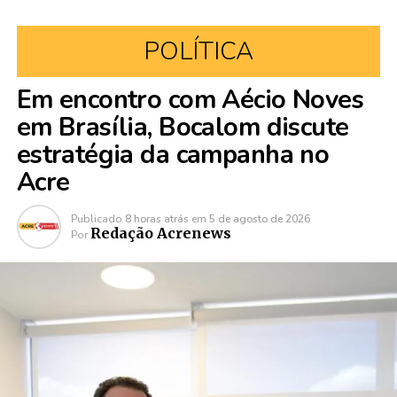
POLÍTICA
Em encontro com Aécio Noves
em Brasília, Bocalom discute
estratégia da campanha no
Acre
Publicado
8 horas atrás
em
5 de agosto de 2026
Redação Acrenews
Por