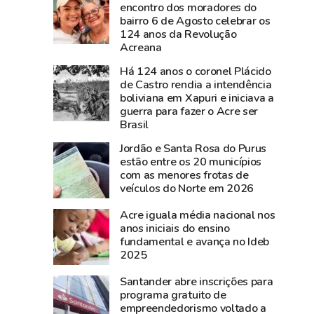
documentos
nesta
encontro dos moradores do
bairro 6 de Agosto celebrar os
históricos
sexta-
124 anos da Revolução
de
feira,
Acreana
Plácido
na
Há 124 anos o coronel Plácido
de
Expoacre
de Castro rendia a intendência
Castro
boliviana em Xapuri e iniciava a
são
guerra para fazer o Acre ser
resgatados
Brasil
em
Jordão e Santa Rosa do Purus
São
estão entre os 20 municípios
Gabriel,
com as menores frotas de
veículos do Norte em 2026
no
Rio
Acre iguala média nacional nos
Grande
anos iniciais do ensino
do
fundamental e avança no Ideb
2025
Sul
Santander abre inscrições para
programa gratuito de
empreendedorismo voltado a