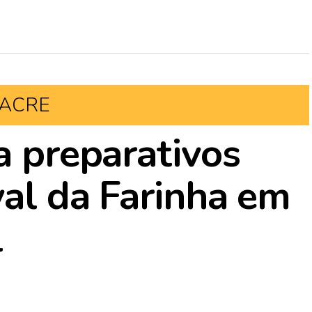
ACRE
a preparativos
val da Farinha em
l