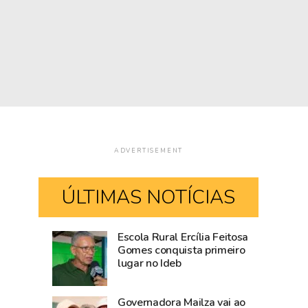
ADVERTISEMENT
ÚLTIMAS NOTÍCIAS
Escola Rural Ercília Feitosa
Após
Casamento
Gomes conquista primeiro
lugar no Ideb
articulação
coletivo
do
será
Estado,
realizado
Governadora Mailza vai ao