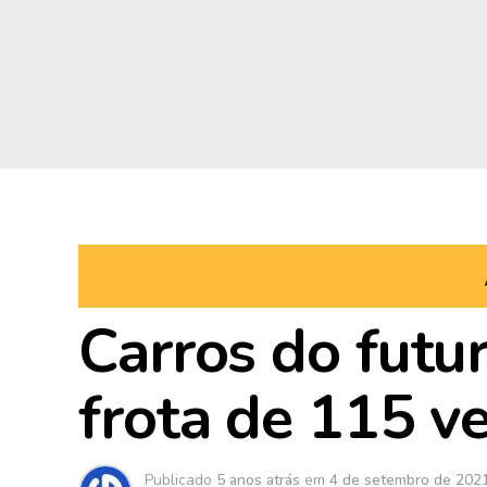
Carros do futur
frota de 115 ve
Publicado
5 anos atrás
em
4 de setembro de 202