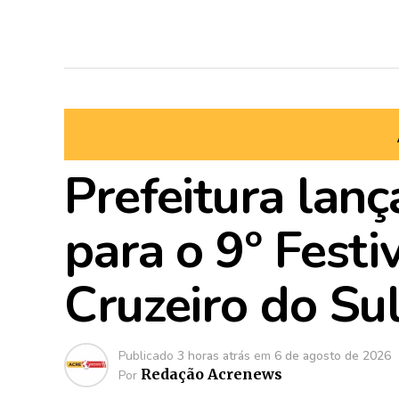
Prefeitura lanç
para o 9º Festi
Cruzeiro do Su
Publicado
3 horas atrás
em
6 de agosto de 2026
Redação Acrenews
Por