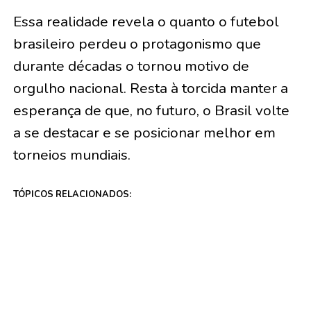
Essa realidade revela o quanto o futebol
brasileiro perdeu o protagonismo que
durante décadas o tornou motivo de
orgulho nacional. Resta à torcida manter a
esperança de que, no futuro, o Brasil volte
a se destacar e se posicionar melhor em
torneios mundiais.
TÓPICOS RELACIONADOS:
A SEGUIR
A ânsia do homem pela eternidade é o que o leva a
se aproximar da divindade em que acredita, escreve
o professor Raimundo Ferreira
NÃO PERCA
Colunista professor Raimundo Ferreira escreve
nesta sexta, 17: O momento é do futebol