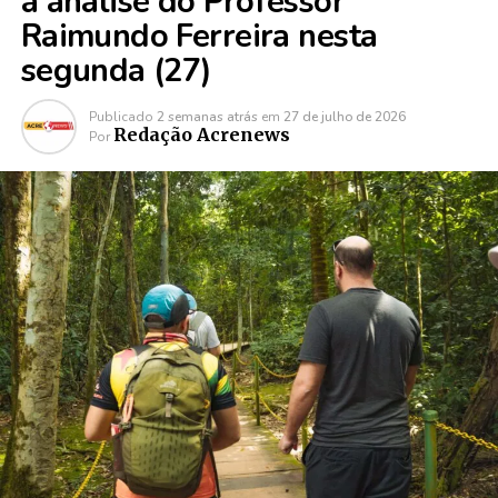
a análise do Professor
Raimundo Ferreira nesta
segunda (27)
Publicado
2 semanas atrás
em
27 de julho de 2026
Redação Acrenews
Por