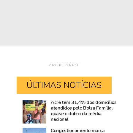
ADVERTISEMENT
ÚLTIMAS NOTÍCIAS
Acre tem 31,4% dos domicílios
Rio
Amazônia
atendidos pelo Bolsa Família,
quase o dobro da média
Branco
cresce
nacional
movimenta
acima
R$
da
Congestionamento marca