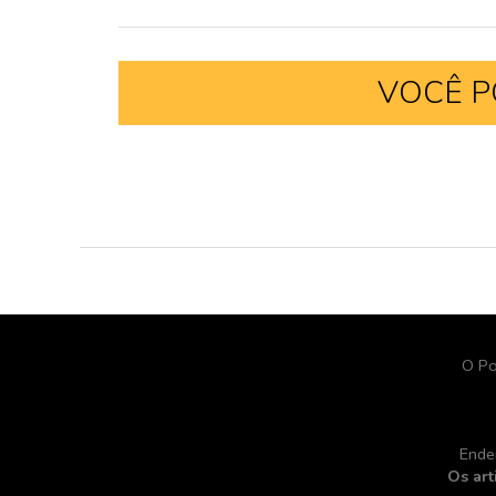
VOCÊ P
O Po
Ende
Os art