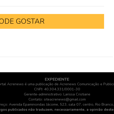
ODE GOSTAR
EXPEDIENTE
rtal Acrenews é uma publicação de Acrenews Comunicação e Public
CNPJ: 40.304.331/0001-30
Gerente-administrativo: Larissa Cristiane
Contato: siteacrenews@gmail.com
reço: Avenida Epaminondas Jácome, 523, sala 07, centro, Rio Branco,
igos publicados não traduzem, necessariamente, a opinião deste