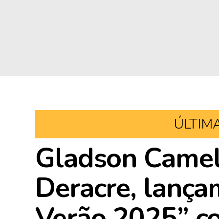
ÚLTIM
Gladson Camelí
Deracre, lanç
Verão 2025” c