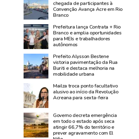
3,8
média
chegada de participantes à
Convenção Avança Acre em Rio
bilhões
nacional
Branco
e
e
lidera
Norte
Prefeitura lança Contrata + Rio
produção
registra
Branco e amplia oportunidades
para MEIs e trabalhadores
agropecuária
alta
autônomos
do
de
Acre
2,3%
Prefeito Alysson Bestene
na
vistoria pavimentação da Rua
Buriti e destaca melhoria na
atividade
mobilidade urbana
econômica
Mailza troca ponto facultativo
alusivo ao início da Revolução
Acreana para sexta-feira
Governo decreta emergência
em todo o estado após seca
atingir 66,7% do território e
prever agravamento com El