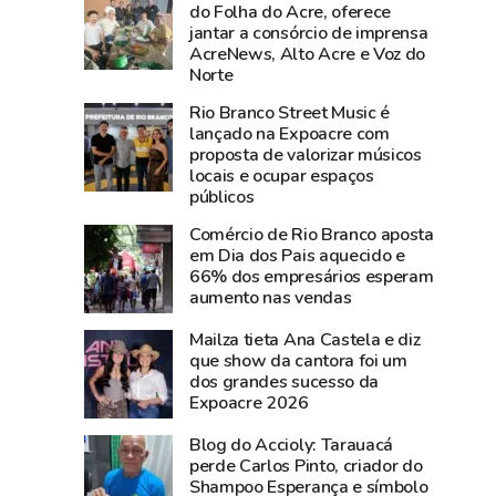
Operação
193
do Folha do Acre, oferece
jantar a consórcio de imprensa
Lorde
e
AcreNews, Alto Acre e Voz do
Agro
181
Norte
morre
neste
Rio Branco Street Music é
na
sábado
lançado na Expoacre com
UTI
por
proposta de valorizar músicos
do
instabilidade
locais e ocupar espaços
Pronto-
técnica
públicos
Socorro
Comércio de Rio Branco aposta
de
em Dia dos Pais aquecido e
Rio
66% dos empresários esperam
aumento nas vendas
Branco
Mailza tieta Ana Castela e diz
que show da cantora foi um
dos grandes sucesso da
Expoacre 2026
Blog do Accioly: Tarauacá
perde Carlos Pinto, criador do
Shampoo Esperança e símbolo