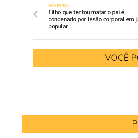
NÃO PERCA
Filho que tentou matar o pai é
condenado por lesão corporal em jú
popular
VOCÊ P
P