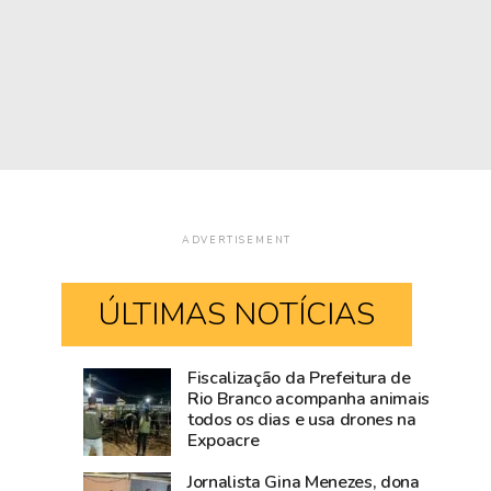
ADVERTISEMENT
ÚLTIMAS NOTÍCIAS
Fiscalização da Prefeitura de
Empresário
Acre
Rio Branco acompanha animais
todos os dias e usa drones na
acreano
fica
Expoacre
alvo
sem
da
190,
Jornalista Gina Menezes, dona