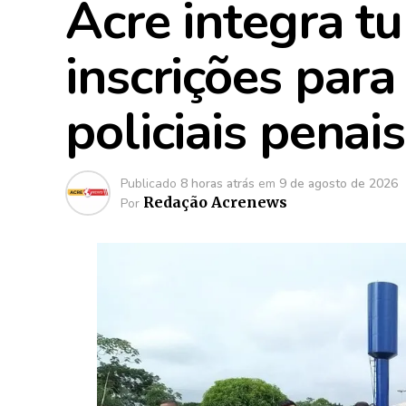
Acre integra t
inscrições para
policiais penais
Publicado
8 horas atrás
em
9 de agosto de 2026
Redação Acrenews
Por