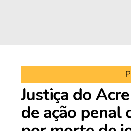
P
Justiça do Acr
de ação penal 
por morte de j