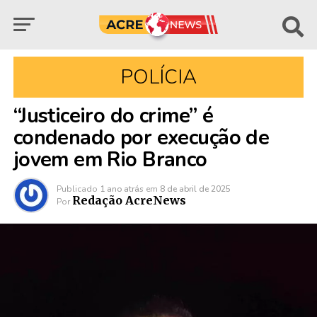
POLÍCIA
“Justiceiro do crime” é
condenado por execução de
jovem em Rio Branco
Publicado
1 ano atrás
em
8 de abril de 2025
Redação AcreNews
Por