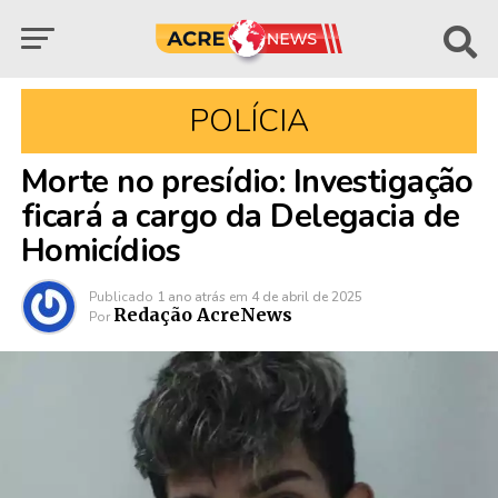
POLÍCIA
Morte no presídio: Investigação
ficará a cargo da Delegacia de
Homicídios
Publicado
1 ano atrás
em
4 de abril de 2025
Redação AcreNews
Por