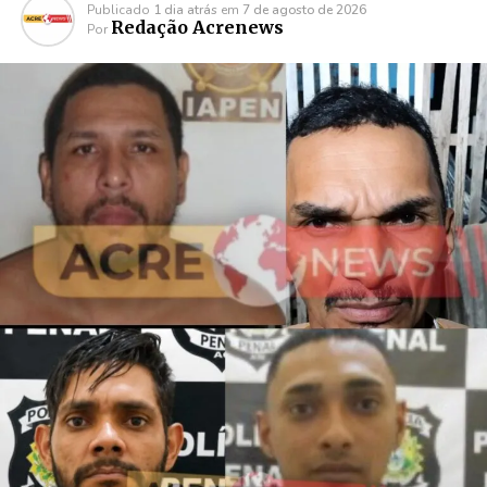
Publicado
1 dia atrás
em
7 de agosto de 2026
Redação Acrenews
Por