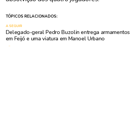
TÓPICOS RELACIONADOS:
A SEGUIR
Delegado-geral Pedro Buzolin entrega armamentos
em Feijó e uma viatura em Manoel Urbano
NÃO PERCA
Acusado de ataque que deixou um morto e um
ferido é interrogado pela Justiça em Rio Branco
VOCÊ PODE GOSTAR