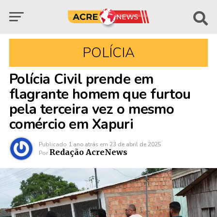
POLÍCIA
Polícia Civil prende em
flagrante homem que furtou
pela terceira vez o mesmo
comércio em Xapuri
Publicado
1 ano atrás
em
23 de abril de 2025
Redação AcreNews
Por