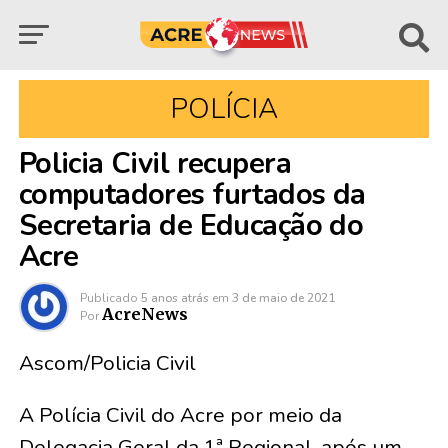
POLÍCIA
Policia Civil recupera
computadores furtados da
Secretaria de Educação do
Acre
Publicado
5 anos atrás
em
3 de maio de 2021
AcreNews
Por
Ascom/Policia Civil
A Polícia Civil do Acre por meio da
Delegacia Geral da 1ª Regional, após um