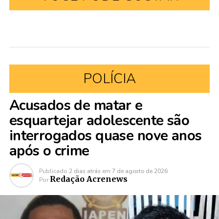
POLÍCIA
Acusados de matar e
esquartejar adolescente são
interrogados quase nove anos
após o crime
Publicado
2 dias atrás
em
7 de agosto de 2026
Redação Acrenews
Por