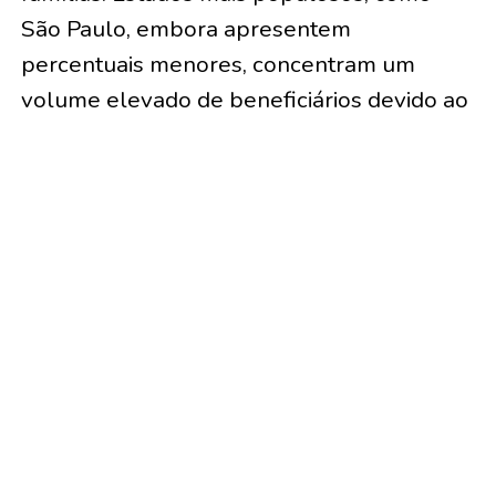
São Paulo, embora apresentem
percentuais menores, concentram um
volume elevado de beneficiários devido ao
tamanho da população.
Os dados reforçam a importância do Bolsa
Família como instrumento de proteção
social no Acre, ao mesmo tempo em que
evidenciam o desafio de ampliar a atividade
econômica, estimular o emprego formal e
reduzir a dependência de programas
assistenciais.
TÓPICOS RELACIONADOS: