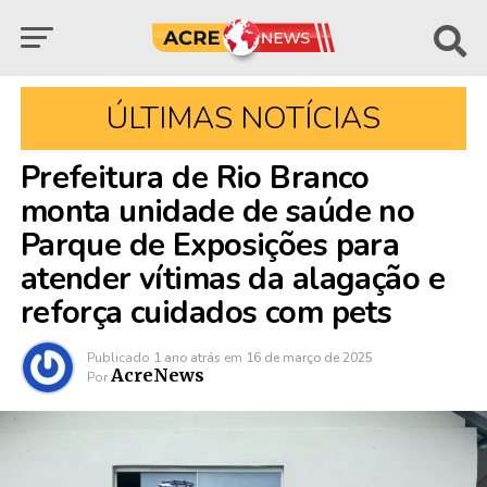
ÚLTIMAS NOTÍCIAS
Prefeitura de Rio Branco
monta unidade de saúde no
Parque de Exposições para
atender vítimas da alagação e
reforça cuidados com pets
Publicado
1 ano atrás
em
16 de março de 2025
AcreNews
Por