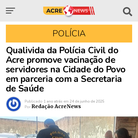
POLÍCIA
Qualivida da Polícia Civil do
Acre promove vacinação de
servidores na Cidade do Povo
em parceria com a Secretaria
de Saúde
Publicado
1 ano atrás
em
24 de junho de 2025
Redação AcreNews
Por