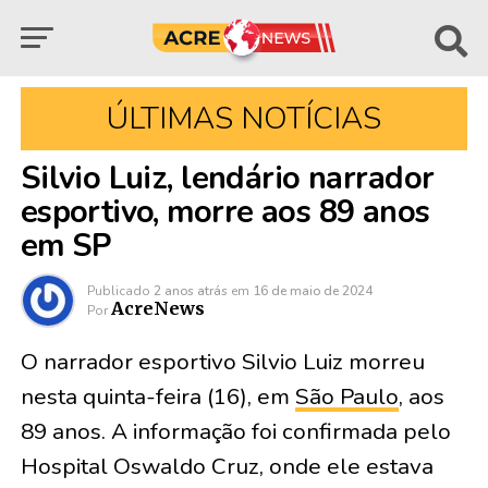
ÚLTIMAS NOTÍCIAS
Silvio Luiz, lendário narrador
esportivo, morre aos 89 anos
em SP
Publicado
2 anos atrás
em
16 de maio de 2024
AcreNews
Por
O narrador esportivo Silvio Luiz morreu
nesta quinta-feira (16), em
São Paulo
, aos
89 anos. A informação foi confirmada pelo
Hospital Oswaldo Cruz, onde ele estava