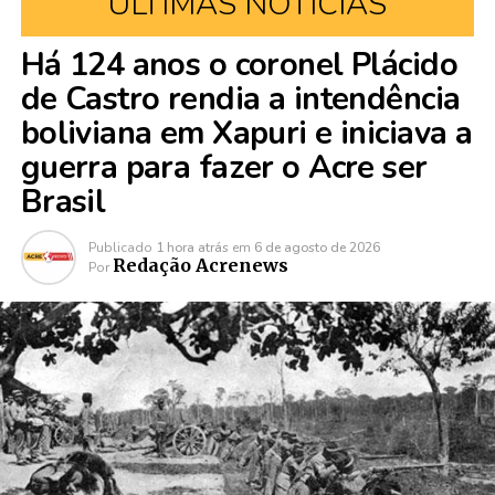
ÚLTIMAS NOTÍCIAS
Há 124 anos o coronel Plácido
de Castro rendia a intendência
boliviana em Xapuri e iniciava a
guerra para fazer o Acre ser
Brasil
Publicado
1 hora atrás
em
6 de agosto de 2026
Redação Acrenews
Por