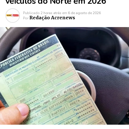
veículos do Norte em 2026
Publicado
2 horas atrás
em
6 de agosto de 2026
Redação Acrenews
Por