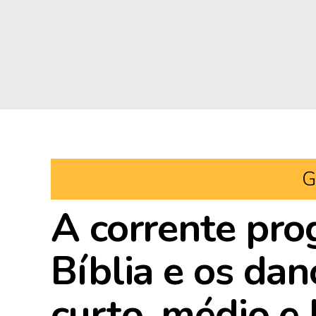
G
A corrente prog
Bíblia e os da
curto, médio e 