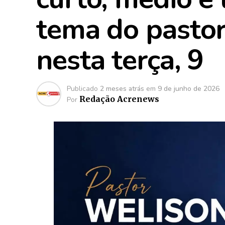
tema do pasto
nesta terça, 9
Publicado
2 meses atrás
em
9 de junho de 2026
Redação Acrenews
Por