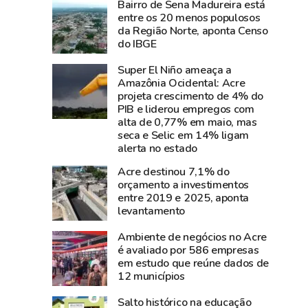
Bairro de Sena Madureira está
e
perde
entre os 20 menos populosos
diz
Carlos
da Região Norte, aponta Censo
que
Pinto,
do IBGE
show
criador
Super El Niño ameaça a
da
do
Amazônia Ocidental: Acre
cantora
Shampoo
projeta crescimento de 4% do
foi
Esperança
PIB e liderou empregos com
um
e
alta de 0,77% em maio, mas
seca e Selic em 14% ligam
dos
símbolo
alerta no estado
grandes
do
sucesso
empreendedorismo
Acre destinou 7,1% do
orçamento a investimentos
da
amazônico
entre 2019 e 2025, aponta
Expoacre
levantamento
2026
Ambiente de negócios no Acre
é avaliado por 586 empresas
em estudo que reúne dados de
12 municípios
Salto histórico na educação