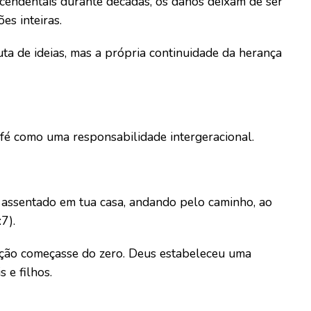
scendentais durante décadas, os danos deixam de ser
es inteiras.
ta de ideias, mas a própria continuidade da herança
 fé como uma responsabilidade intergeracional.
ás assentado em tua casa, andando pelo caminho, ao
7).
ação começasse do zero. Deus estabeleceu uma
 e filhos.