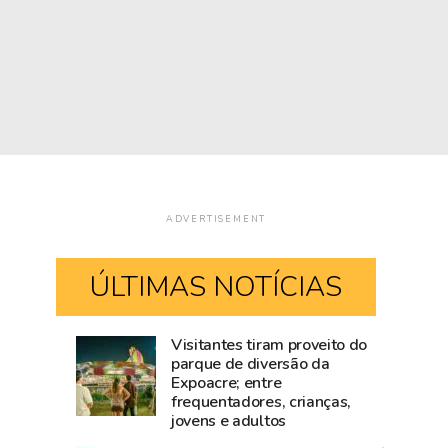
ADVERTISEMENT
ÚLTIMAS NOTÍCIAS
Visitantes tiram proveito do
Mailza
Blog
parque de diversão da
Expoacre; entre
tieta
do
frequentadores, crianças,
Ana
Accioly:
jovens e adultos
Castela
Tarauacá