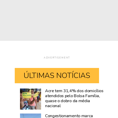
ADVERTISEMENT
ÚLTIMAS NOTÍCIAS
Acre tem 31,4% dos domicílios
Rio
Amazônia
atendidos pelo Bolsa Família,
quase o dobro da média
Branco
cresce
nacional
movimenta
acima
R$
da
Congestionamento marca