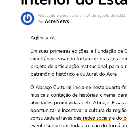
Publicado
5 anos atrás
em
14 de agosto de 2021
AcreNews
Por
Agência AC
Em suas primeiras edições, a Fundação de
simultâneas visando fortalecer os laços co
projeto de articulação institucional para o
patrimônio histórico e cultural do Acre.
O Abraço Cultural inicia-se nesta quarta-f
musicais, contação de histórias, cinema, da
atividades promovidas pelo Abraço. Essas aç
oportunizar e incentivar a cultura da regi
consultada através das
redes sociais
e do
po
evento segue por toda a região do Juruá at