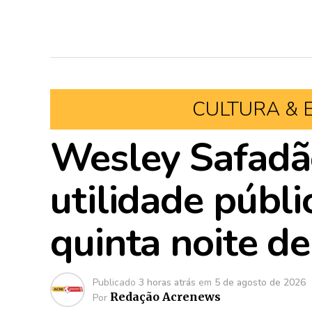
CULTURA & 
Wesley Safadão
utilidade públ
quinta noite d
Publicado
3 horas atrás
em
5 de agosto de 2026
Redação Acrenews
Por