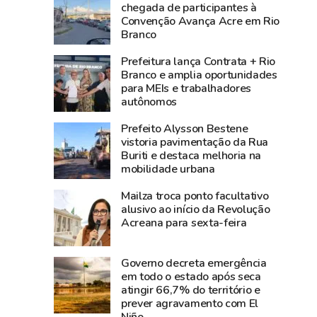
3,8
média
chegada de participantes à
Convenção Avança Acre em Rio
bilhões
nacional
Branco
e
e
lidera
Norte
Prefeitura lança Contrata + Rio
produção
registra
Branco e amplia oportunidades
para MEIs e trabalhadores
agropecuária
alta
autônomos
do
de
Acre
2,3%
Prefeito Alysson Bestene
na
vistoria pavimentação da Rua
Buriti e destaca melhoria na
atividade
mobilidade urbana
econômica
Mailza troca ponto facultativo
alusivo ao início da Revolução
Acreana para sexta-feira
Governo decreta emergência
em todo o estado após seca
atingir 66,7% do território e
prever agravamento com El