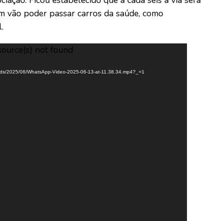
m vão poder passar carros da saúde, como
.
source(s) not found
loads/2025/06/WhatsApp-Video-2025-06-13-at-11.38.34.mp4?_=1