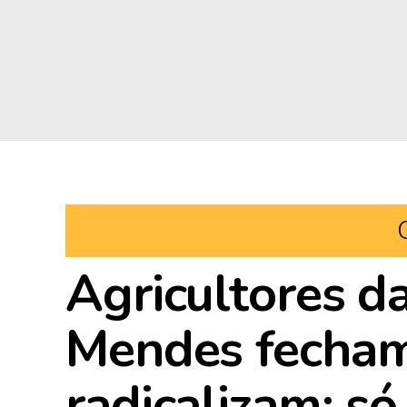
Agricultores d
Mendes fecham
radicalizam: s