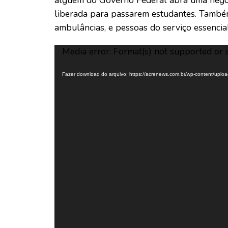
liberada para passarem estudantes. També
ambulâncias, e pessoas do serviço essencial
Tocador
Media error: Format(s) not supported or 
de
vídeo
Fazer download do arquivo: https://acrenews.com.br/wp-content/up