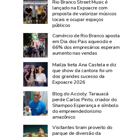
Rio Branco Street Music é
193
Rio
lançado na Expoacre com
e
Branco
proposta de valorizar músicos
181
acompanha
locais e ocupar espaços
neste
animais
públicos
sábado
todos
Comércio de Rio Branco aposta
por
os
em Dia dos Pais aquecido e
instabilidade
dias
66% dos empresários esperam
aumento nas vendas
técnica
e
usa
Mailza tieta Ana Castela e diz
drones
que show da cantora foi um
na
dos grandes sucesso da
Expoacre 2026
Expoacre
Blog do Accioly: Tarauacá
perde Carlos Pinto, criador do
Shampoo Esperança e símbolo
do empreendedorismo
amazônico
Visitantes tiram proveito do
parque de diversão da