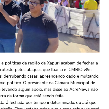
 e políticas da região de Xapuri acabam de fechar a
protesto pelos ataques que Ibama e ICMBIO vêm
s, derrubando casas, apreendendo gado e multando.
io político. O presidente da Câmara Municipal de
tá levando algum apoio, mas disse ao AcreNews não
orra da forma que está sendo feita.
tará fechada por tempo indeterminado, ou até que
ação. Ficou estabelecido que a cada seis a via será