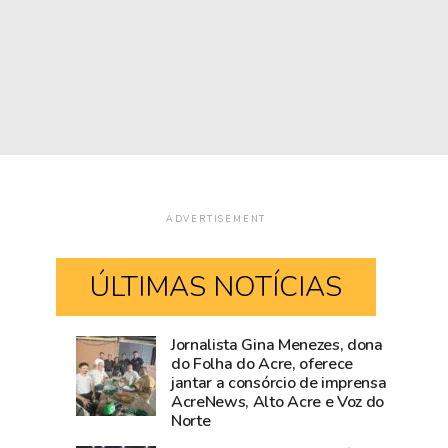
ADVERTISEMENT
ÚLTIMAS NOTÍCIAS
Jornalista Gina Menezes, dona
Acre
Fiscalização
do Folha do Acre, oferece
jantar a consórcio de imprensa
fica
da
AcreNews, Alto Acre e Voz do
sem
Prefeitura
Norte
190,
de