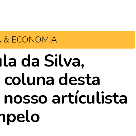
A & ECONOMIA
la da Silva,
 coluna desta
 nosso artículista
mpelo