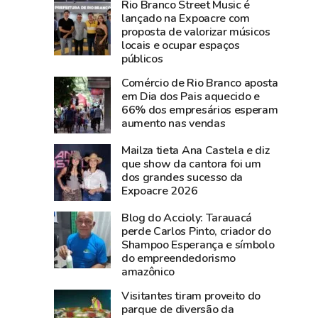
Rio Branco Street Music é
193
Rio
lançado na Expoacre com
e
Branco
proposta de valorizar músicos
181
acompanha
locais e ocupar espaços
neste
animais
públicos
sábado
todos
Comércio de Rio Branco aposta
por
os
em Dia dos Pais aquecido e
instabilidade
dias
66% dos empresários esperam
aumento nas vendas
técnica
e
usa
Mailza tieta Ana Castela e diz
drones
que show da cantora foi um
na
dos grandes sucesso da
Expoacre 2026
Expoacre
Blog do Accioly: Tarauacá
perde Carlos Pinto, criador do
Shampoo Esperança e símbolo
do empreendedorismo
amazônico
Visitantes tiram proveito do
parque de diversão da