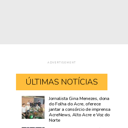
ADVERTISEMENT
ÚLTIMAS NOTÍCIAS
Jornalista Gina Menezes, dona
Acre
Fiscalização
do Folha do Acre, oferece
jantar a consórcio de imprensa
fica
da
AcreNews, Alto Acre e Voz do
sem
Prefeitura
Norte
190,
de