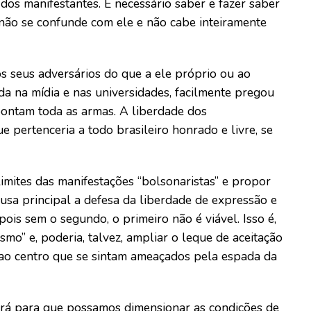
 dos manifestantes. É necessário saber e fazer saber
 não se confunde com ele e não cabe inteiramente
os seus adversários do que a ele próprio ou ao
da na mídia e nas universidades, facilmente pregou
pontam toda as armas. A liberdade dos
 pertenceria a todo brasileiro honrado e livre, se
limites das manifestações “bolsonaristas” e propor
ausa principal a defesa da liberdade de expressão e
ois sem o segundo, o primeiro não é viável. Isso é,
mo” e, poderia, talvez, ampliar o leque de aceitação
s ao centro que se sintam ameaçados pela espada da
irá para que possamos dimensionar as condições de