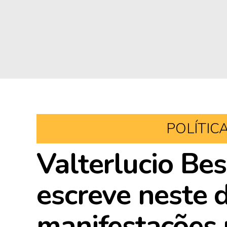
POLÍTIC
Valterlucio Be
escreve neste 
manifestações 