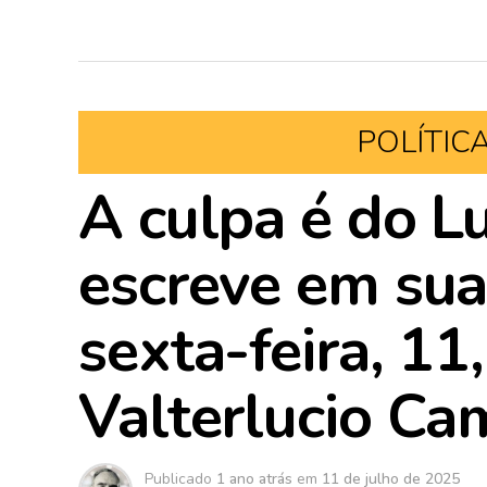
POLÍTIC
A culpa é do Lu
escreve em sua
sexta-feira, 11,
Valterlucio Ca
Publicado
1 ano atrás
em
11 de julho de 2025