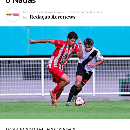
o Náuas
Publicado
5 horas atrás
em
6 de agosto de 2026
Redação Acrenews
Por
POR MANOEL FAÇANHA