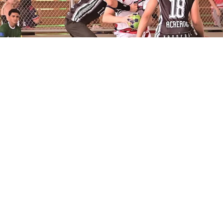
POR MANOEL FAÇANHA
A importância da psicologia na área
esportiva é cada vez mais evidente no
mundo contemporâneo. Os atletas,
principalmente aqueles de alto
rendimento, vivem pressionados por bons