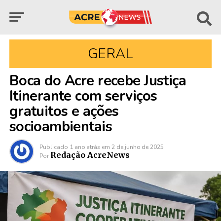
GERAL
Boca do Acre recebe Justiça
Itinerante com serviços
gratuitos e ações
socioambientais
Publicado
1 ano atrás
em
2 de junho de 2025
Redação AcreNews
Por