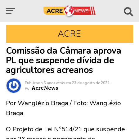
ACRE
Comissão da Câmara aprova
PL que suspende dívida de
agricultores acreanos
Publicado
5 anos atrás
em
23 de agosto de 2021
AcreNews
Por
Por Wanglézio Braga / Foto: Wanglézio
Braga
O Projeto de Lei N°514/21 que suspende