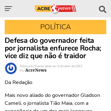
POLÍTICA
Defesa do governador feita
por jornalista enfurece Rocha;
vice diz que não é traidor
Publicado
5 anos atrás
em
9 de abril de 2021
AcreNews
Por
Da Redação
Mais novo aliado do governador Gladson
Cameli, o jornalista Tião Maia, com a