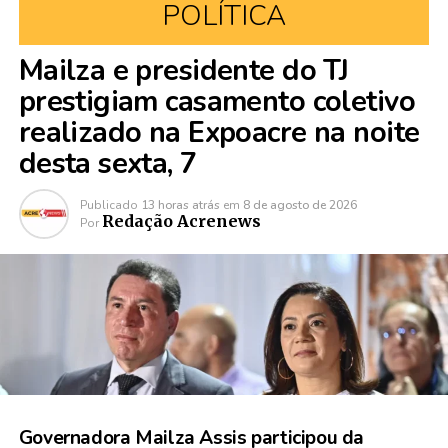
POLÍTICA
Mailza e presidente do TJ
prestigiam casamento coletivo
realizado na Expoacre na noite
desta sexta, 7
Publicado
13 horas atrás
em
8 de agosto de 2026
Redação Acrenews
Por
Governadora Mailza Assis participou da