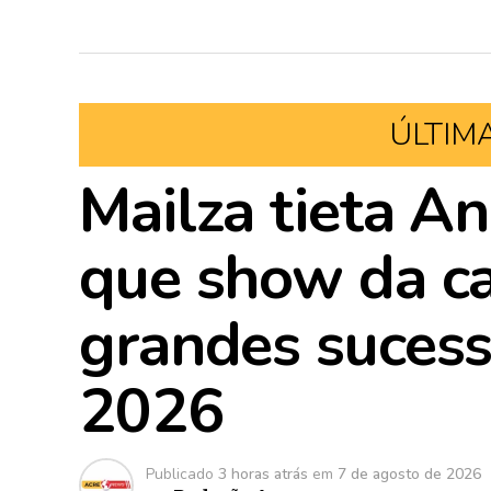
ÚLTIM
Mailza tieta An
que show da ca
grandes suces
2026
Publicado
3 horas atrás
em
7 de agosto de 2026