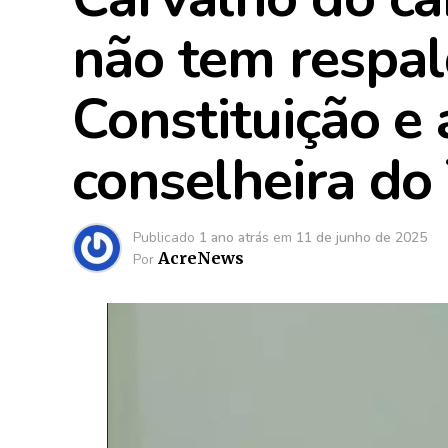
não tem respa
Constituição e
conselheira do
Publicado
1 ano atrás
em
11 de junho de 2025
AcreNews
Por