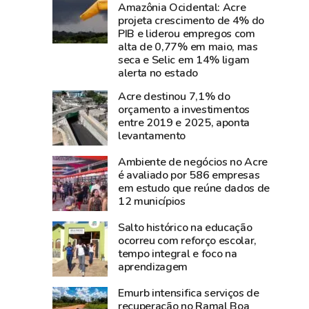
perde
parque
Amazônia Ocidental: Acre
projeta crescimento de 4% do
Carlos
de
PIB e liderou empregos com
Pinto,
diversão
alta de 0,77% em maio, mas
criador
da
seca e Selic em 14% ligam
do
Expoacre;
alerta no estado
Shampoo
entre
Acre destinou 7,1% do
Esperança
frequentadores,
orçamento a investimentos
e
crianças,
entre 2019 e 2025, aponta
levantamento
símbolo
jovens
do
e
Ambiente de negócios no Acre
empreendedorismo
adultos
é avaliado por 586 empresas
amazônico
em estudo que reúne dados de
12 municípios
Salto histórico na educação
ocorreu com reforço escolar,
tempo integral e foco na
aprendizagem
Emurb intensifica serviços de
recuperação no Ramal Boa