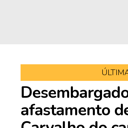
ÚLTIM
Desembargador
afastamento d
Carvalho do ca