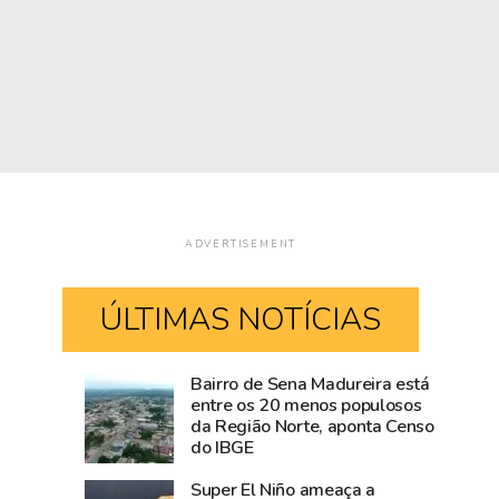
ADVERTISEMENT
ÚLTIMAS NOTÍCIAS
Bairro de Sena Madureira está
Blog
Visitantes
entre os 20 menos populosos
da Região Norte, aponta Censo
do
tiram
do IBGE
Accioly:
proveito
Tarauacá
do
Super El Niño ameaça a