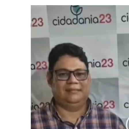
Tocador
de
vídeo