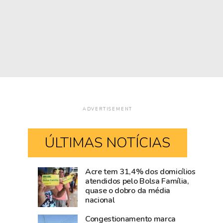
ADVERTISEMENT
ÚLTIMAS NOTÍCIAS
Acre tem 31,4% dos domicílios
Rio
Amazônia
atendidos pelo Bolsa Família,
quase o dobro da média
Branco
cresce
nacional
movimenta
acima
R$
da
Congestionamento marca