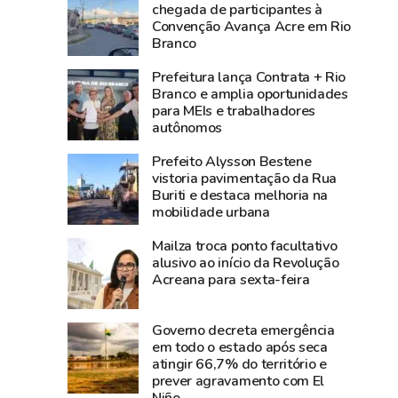
3,8
média
chegada de participantes à
Convenção Avança Acre em Rio
bilhões
nacional
Branco
e
e
lidera
Norte
Prefeitura lança Contrata + Rio
produção
registra
Branco e amplia oportunidades
para MEIs e trabalhadores
agropecuária
alta
autônomos
do
de
Acre
2,3%
Prefeito Alysson Bestene
na
vistoria pavimentação da Rua
Buriti e destaca melhoria na
atividade
mobilidade urbana
econômica
Mailza troca ponto facultativo
alusivo ao início da Revolução
Acreana para sexta-feira
Governo decreta emergência
em todo o estado após seca
atingir 66,7% do território e
prever agravamento com El