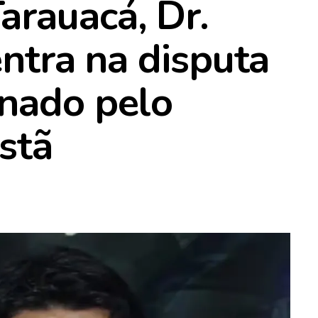
rauacá, Dr.
entra na disputa
enado pelo
stã