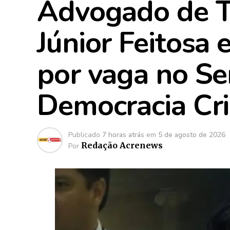
Advogado de Ta
Júnior Feitosa 
por vaga no S
Democracia Cri
Publicado
7 horas atrás
em
5 de agosto de 2026
Redação Acrenews
Por