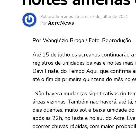
Publicado
5 anos atrás
em
7 de julho de 2021
AcreNews
Por
Por Wanglézio Braga / Foto: Reprodução
Até 15 de julho os acreanos continuarão a
registros de umidades baixas e noites mais 
Davi Friale, do Tempo Aqui, que confirma a
até o fim da primeira quinzena do mês no e
“Não haverá mudanças significativas do te
áreas vizinhas. Também não haverá, até lá,
dias quentes, muito sol e baixa umidade do 
após as 22h, no leste e no sul do Acre. Ev
ocorrer chuvas rápidas, com maior probabil