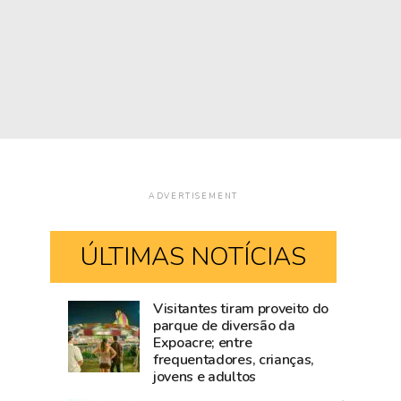
ADVERTISEMENT
ÚLTIMAS NOTÍCIAS
Visitantes tiram proveito do
Mailza
Blog
parque de diversão da
Expoacre; entre
tieta
do
frequentadores, crianças,
Ana
Accioly:
jovens e adultos
Castela
Tarauacá