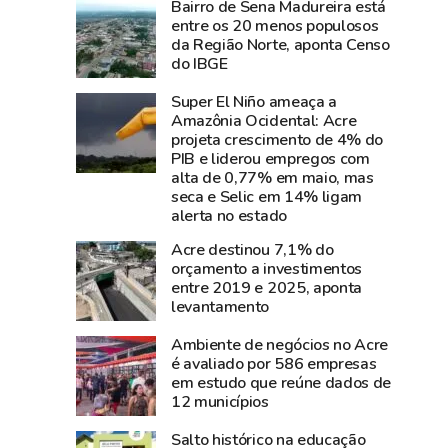
Bairro de Sena Madureira está
e
perde
entre os 20 menos populosos
diz
Carlos
da Região Norte, aponta Censo
que
Pinto,
do IBGE
show
criador
Super El Niño ameaça a
da
do
Amazônia Ocidental: Acre
cantora
Shampoo
projeta crescimento de 4% do
foi
Esperança
PIB e liderou empregos com
um
e
alta de 0,77% em maio, mas
seca e Selic em 14% ligam
dos
símbolo
alerta no estado
grandes
do
sucesso
empreendedorismo
Acre destinou 7,1% do
orçamento a investimentos
da
amazônico
entre 2019 e 2025, aponta
Expoacre
levantamento
2026
Ambiente de negócios no Acre
é avaliado por 586 empresas
em estudo que reúne dados de
12 municípios
Salto histórico na educação