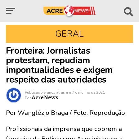
GERAL
Fronteira: Jornalistas
protestam, repudiam
impontualidades e exigem
respeito das autoridades
Publicado
5 anos atrás
em
7 de junho de 2021
AcreNews
Por
Por Wanglézio Braga / Foto: Reprodução
Profissionais da imprensa que cobrem a
fronteira da Bolívia com Acre iniciaram a