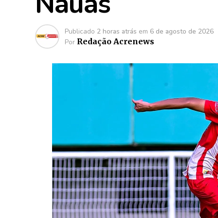
Náuas
Publicado
2 horas atrás
em
6 de agosto de 2026
Redação Acrenews
Por