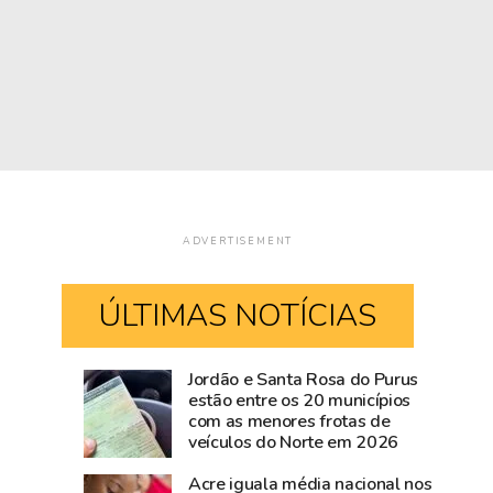
ADVERTISEMENT
ÚLTIMAS NOTÍCIAS
Jordão e Santa Rosa do Purus
Governadora
Há
estão entre os 20 municípios
com as menores frotas de
Mailza
124
veículos do Norte em 2026
vai
anos
ao
o
Acre iguala média nacional nos