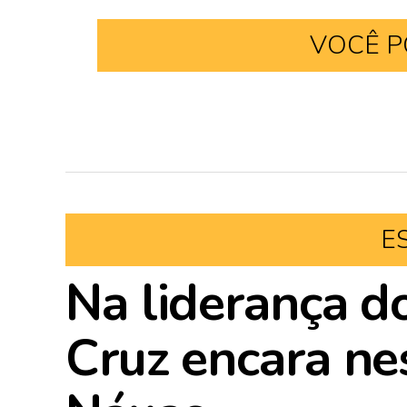
VOCÊ P
E
Na liderança d
Cruz encara nes