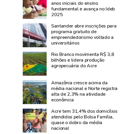
encontro
coronel
anos iniciais do ensino
fundamental e avança no Ideb
dos
Plácido
2025
moradores
de
do
Castro
Santander abre inscrições para
bairro
rendia
programa gratuito de
empreendedorismo voltado a
6
a
universitários
de
intendência
Agosto
boliviana
Rio Branco movimenta R$ 3,8
celebrar
em
bilhões e lidera produção
agropecuária do Acre
os
Xapuri
124
e
anos
iniciava
Amazônia cresce acima da
da
a
média nacional e Norte registra
alta de 2,3% na atividade
Revolução
guerra
econômica
Acreana
para
fazer
Acre tem 31,4% dos domicílios
atendidos pelo Bolsa Família,
o
quase o dobro da média
Acre
nacional
ser