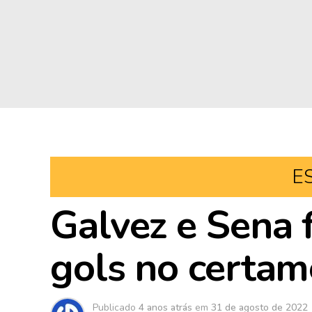
E
Galvez e Sena
gols no certam
Publicado
4 anos atrás
em
31 de agosto de 2022