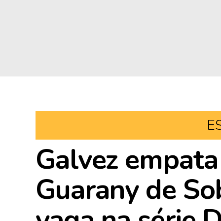
E
Galvez empata
Guarany de Sobr
vaga na série 