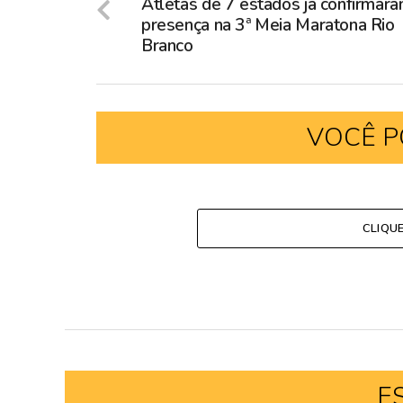
Atletas de 7 estados já confirmar
presença na 3ª Meia Maratona Rio
Branco
VOCÊ P
CLIQU
E