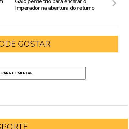
am
Galo perde trio para encarar o
Imperador na abertura do returno
ODE GOSTAR
E PARA COMENTAR
SPORTE