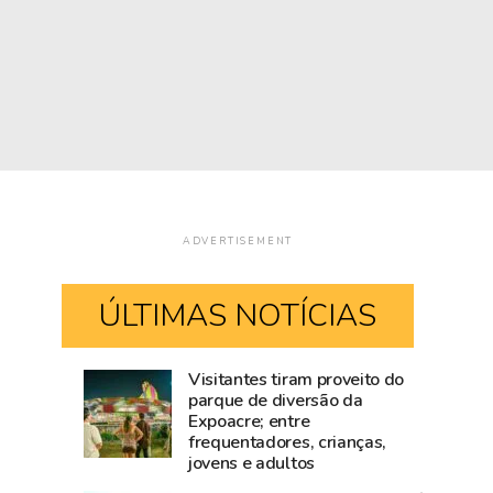
ADVERTISEMENT
ÚLTIMAS NOTÍCIAS
Visitantes tiram proveito do
Mailza
Blog
parque de diversão da
Expoacre; entre
tieta
do
frequentadores, crianças,
Ana
Accioly:
jovens e adultos
Castela
Tarauacá