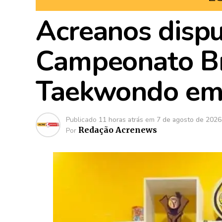
Acreanos dispu
Campeonato Bra
Taekwondo em 
Publicado
11 horas atrás
em
7 de agosto de 2026
Redação Acrenews
Por