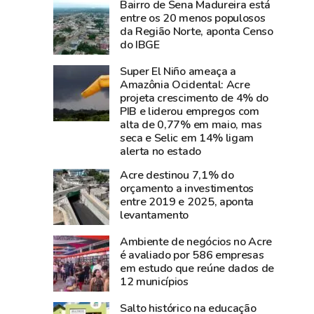
Bairro de Sena Madureira está
e
perde
entre os 20 menos populosos
diz
Carlos
da Região Norte, aponta Censo
que
Pinto,
do IBGE
show
criador
Super El Niño ameaça a
da
do
Amazônia Ocidental: Acre
cantora
Shampoo
projeta crescimento de 4% do
foi
Esperança
PIB e liderou empregos com
um
e
alta de 0,77% em maio, mas
seca e Selic em 14% ligam
dos
símbolo
alerta no estado
grandes
do
sucesso
empreendedorismo
Acre destinou 7,1% do
orçamento a investimentos
da
amazônico
entre 2019 e 2025, aponta
Expoacre
levantamento
2026
Ambiente de negócios no Acre
é avaliado por 586 empresas
em estudo que reúne dados de
12 municípios
Salto histórico na educação