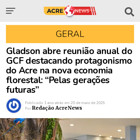
GERAL
Gladson abre reunião anual do
GCF destacando protagonismo
do Acre na nova economia
florestal: “Pelas gerações
futuras”
Publicado
1 ano atrás
em
20 de maio de 2025
Redação AcreNews
Por