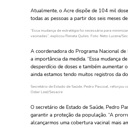
Atualmente, o Acre dispõe de 104 mil doses
todas as pessoas a partir dos seis meses d
“Essa mudança de estratégia foi necessária para minimi
vacinadas”, explicou Renata Quiles. Foto: Neto Lucena/Se
A coordenadora do Programa Nacional de I
a importância da medida. “Essa mudança de 
desperdício de doses e também aumentar o
ainda estamos tendo muitos registros da doe
Secretário de Estado de Saúde, Pedro Pascoal, reforçou 
Odair Leal/Sesacre
O secretário de Estado de Saúde, Pedro P
garantir a proteção da população. “A pror
alcançarmos uma cobertura vacinal mais am