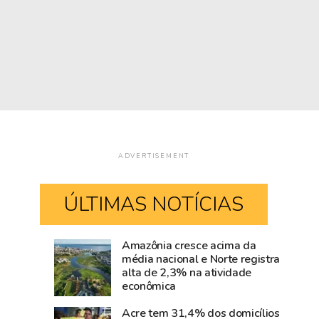
ADVERTISEMENT
ÚLTIMAS NOTÍCIAS
Amazônia cresce acima da
Santander
Rio
média nacional e Norte registra
alta de 2,3% na atividade
abre
Branco
econômica
inscrições
movimenta
para
R$
Acre tem 31,4% dos domicílios