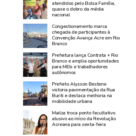
programa
3,8
atendidos pelo Bolsa Família,
quase o dobro da média
gratuito
bilhões
nacional
de
e
empreendedorismo
lidera
Congestionamento marca
voltado
produção
chegada de participantes à
Convenção Avança Acre em Rio
a
agropecuária
Branco
universitários
do
Acre
Prefeitura lança Contrata + Rio
Branco e amplia oportunidades
para MEIs e trabalhadores
autônomos
Prefeito Alysson Bestene
vistoria pavimentação da Rua
Buriti e destaca melhoria na
mobilidade urbana
Mailza troca ponto facultativo
alusivo ao início da Revolução
Acreana para sexta-feira