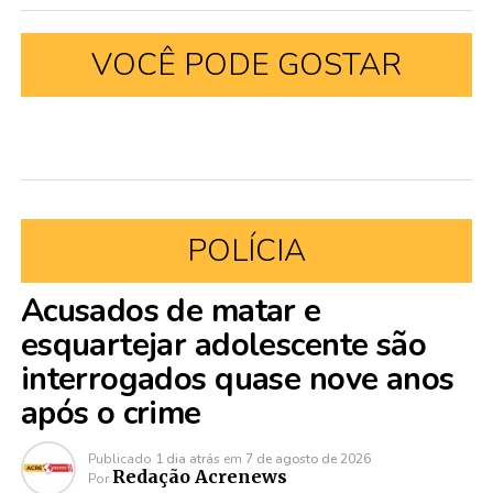
VOCÊ PODE GOSTAR
POLÍCIA
Acusados de matar e
esquartejar adolescente são
interrogados quase nove anos
após o crime
Publicado
1 dia atrás
em
7 de agosto de 2026
Redação Acrenews
Por