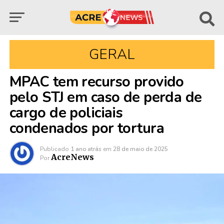
GERAL
MPAC tem recurso provido
pelo STJ em caso de perda de
cargo de policiais
condenados por tortura
Publicado
1 ano atrás
em
28 de maio de 2025
AcreNews
Por