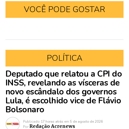
VOCÊ PODE GOSTAR
POLÍTICA
Deputado que relatou a CPI do
INSS, revelando as vísceras de
novo escândalo dos governos
Lula, é escolhido vice de Flávio
Bolsonaro
Publicado
17 horas atrás
em
5 de agosto de 2026
Redação Acrenews
Por