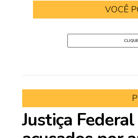
VOCÊ P
CLIQU
P
Justiça Federal