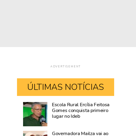
ADVERTISEMENT
ÚLTIMAS NOTÍCIAS
Escola Rural Ercília Feitosa
Após
Casamento
Gomes conquista primeiro
lugar no Ideb
articulação
coletivo
do
será
Estado,
realizado
Governadora Mailza vai ao