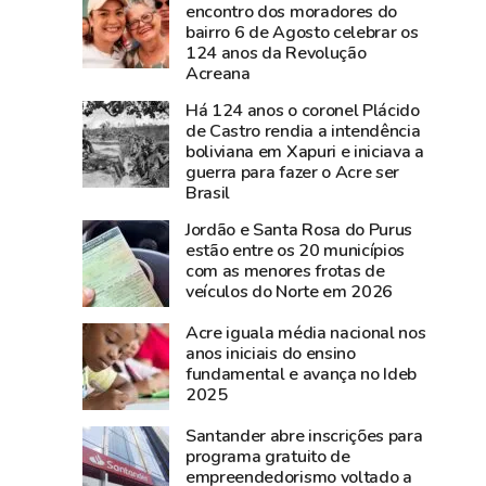
documentos
nesta
encontro dos moradores do
bairro 6 de Agosto celebrar os
históricos
sexta-
124 anos da Revolução
de
feira,
Acreana
Plácido
na
Há 124 anos o coronel Plácido
de
Expoacre
de Castro rendia a intendência
Castro
boliviana em Xapuri e iniciava a
são
guerra para fazer o Acre ser
resgatados
Brasil
em
Jordão e Santa Rosa do Purus
São
estão entre os 20 municípios
Gabriel,
com as menores frotas de
veículos do Norte em 2026
no
Rio
Acre iguala média nacional nos
Grande
anos iniciais do ensino
do
fundamental e avança no Ideb
2025
Sul
Santander abre inscrições para
programa gratuito de
empreendedorismo voltado a