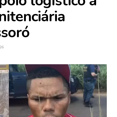
oio logístico a
nitenciária
ssoró
026