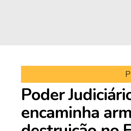
P
Poder Judiciári
encaminha arm
destruição no E