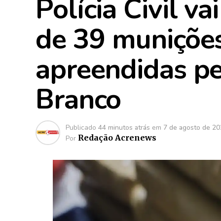
Polícia Civil va
de 39 munições
apreendidas p
Branco
Publicado
44 minutos atrás
em
7 de agosto de 2
Redação Acrenews
Por