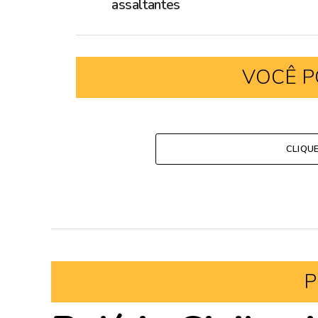
assaltantes
VOCÊ P
CLIQU
P