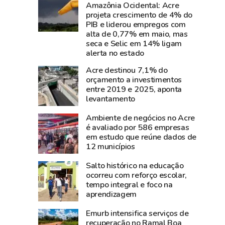
perde
parque
Amazônia Ocidental: Acre
projeta crescimento de 4% do
Carlos
de
PIB e liderou empregos com
Pinto,
diversão
alta de 0,77% em maio, mas
criador
da
seca e Selic em 14% ligam
do
Expoacre;
alerta no estado
Shampoo
entre
Acre destinou 7,1% do
Esperança
frequentadores,
orçamento a investimentos
e
crianças,
entre 2019 e 2025, aponta
levantamento
símbolo
jovens
do
e
Ambiente de negócios no Acre
empreendedorismo
adultos
é avaliado por 586 empresas
amazônico
em estudo que reúne dados de
12 municípios
Salto histórico na educação
ocorreu com reforço escolar,
tempo integral e foco na
aprendizagem
Emurb intensifica serviços de
recuperação no Ramal Boa