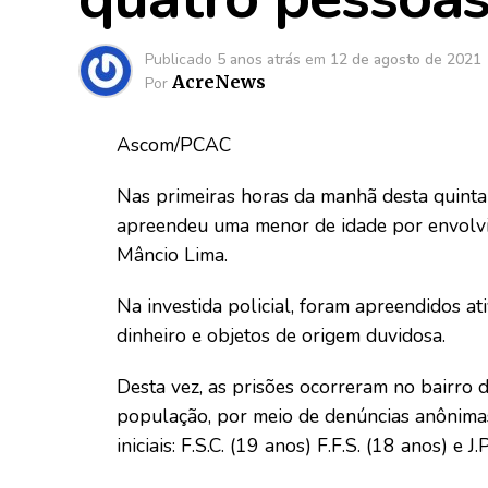
Publicado
5 anos atrás
em
12 de agosto de 2021
AcreNews
Por
Ascom/PCAC
Nas primeiras horas da manhã desta quinta-f
apreendeu uma menor de idade por envolvi
Mâncio Lima.
Na investida policial, foram apreendidos ativ
dinheiro e objetos de origem duvidosa.
Desta vez, as prisões ocorreram no bairro d
população, por meio de denúncias anônimas
iniciais: F.S.C. (19 anos) F.F.S. (18 anos) e J.