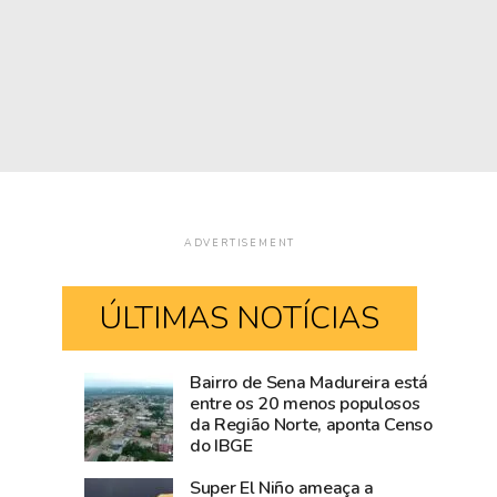
ADVERTISEMENT
ÚLTIMAS NOTÍCIAS
Bairro de Sena Madureira está
Blog
Visitantes
entre os 20 menos populosos
da Região Norte, aponta Censo
do
tiram
do IBGE
Accioly:
proveito
Tarauacá
do
Super El Niño ameaça a