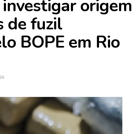
i investigar origem
 de fuzil
elo BOPE em Rio
026