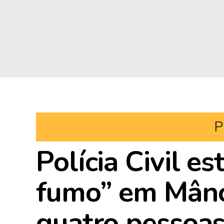
P
Polícia Civil e
fumo” em Mânc
quatro pessoa