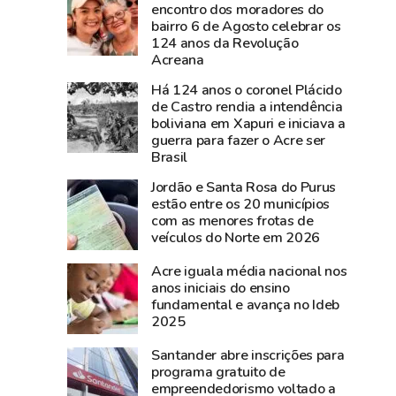
documentos
nesta
encontro dos moradores do
bairro 6 de Agosto celebrar os
históricos
sexta-
124 anos da Revolução
de
feira,
Acreana
Plácido
na
Há 124 anos o coronel Plácido
de
Expoacre
de Castro rendia a intendência
Castro
boliviana em Xapuri e iniciava a
são
guerra para fazer o Acre ser
resgatados
Brasil
em
Jordão e Santa Rosa do Purus
São
estão entre os 20 municípios
Gabriel,
com as menores frotas de
veículos do Norte em 2026
no
Rio
Acre iguala média nacional nos
Grande
anos iniciais do ensino
do
fundamental e avança no Ideb
2025
Sul
Santander abre inscrições para
programa gratuito de
empreendedorismo voltado a