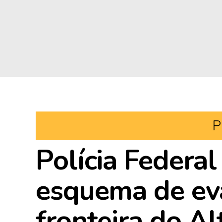
P
Polícia Federa
esquema de eva
fronteira do Al