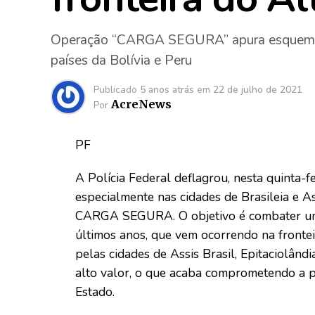
Operação “CARGA SEGURA” apura esquema de
países da Bolívia e Peru
Publicado
5 anos atrás
em
22 de julho de 2021
AcreNews
Por
PF
A Polícia Federal deflagrou, nesta quinta-f
especialmente nas cidades de Brasileia e A
CARGA SEGURA. O objetivo é combater um 
últimos anos, que vem ocorrendo na frontei
pelas cidades de Assis Brasil, Epitaciolând
alto valor, o que acaba comprometendo a po
Estado.