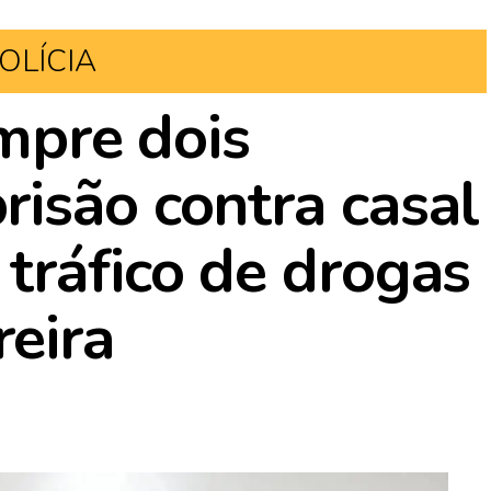
OLÍCIA
umpre dois
isão contra casal
tráfico de drogas
eira