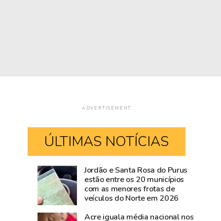
ADVERTISEMENT
ÚLTIMAS NOTÍCIAS
Jordão e Santa Rosa do Purus
Governadora
Há
estão entre os 20 municípios
com as menores frotas de
Mailza
124
veículos do Norte em 2026
vai
anos
ao
o
Acre iguala média nacional nos