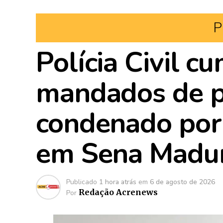
P
Polícia Civil c
mandados de pr
condenado por 
em Sena Madur
Publicado
1 hora atrás
em
6 de agosto de 2026
Redação Acrenews
Por