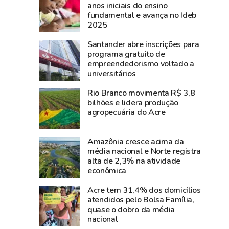
encontro
coronel
anos iniciais do ensino
fundamental e avança no Ideb
dos
Plácido
2025
moradores
de
do
Castro
Santander abre inscrições para
bairro
rendia
programa gratuito de
empreendedorismo voltado a
6
a
universitários
de
intendência
Agosto
boliviana
Rio Branco movimenta R$ 3,8
celebrar
em
bilhões e lidera produção
agropecuária do Acre
os
Xapuri
124
e
anos
iniciava
Amazônia cresce acima da
da
a
média nacional e Norte registra
alta de 2,3% na atividade
Revolução
guerra
econômica
Acreana
para
fazer
Acre tem 31,4% dos domicílios
atendidos pelo Bolsa Família,
o
quase o dobro da média
Acre
nacional
ser