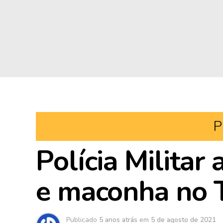
P
Polícia Militar
e maconha no
Publicado
5 anos atrás
em
5 de agosto de 2021